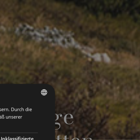
igartige
sern. Durch die
ITALIAN
äß unserer
ENGLISH
GERMAN
Unklassifizierte