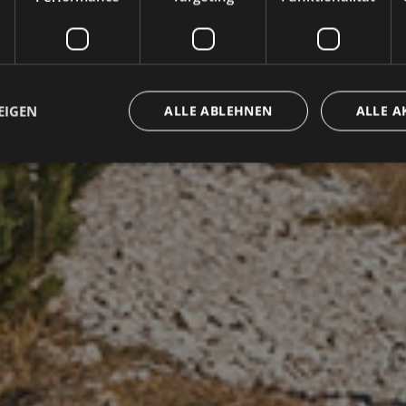
e erwarten Si
der Natur
EIGEN
ALLE ABLEHNEN
ALLE A