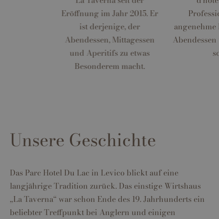
La Taverna seit der
d'hôte
Eröffnung im Jahr 2015. Er
Professio
ist derjenige, der
angenehme 
Abendessen, Mittagessen
Abendessen 
und Aperitifs zu etwas
s
Besonderem macht.
Unsere Geschichte
Das Parc Hotel Du Lac in Levico blickt auf eine
langjährige Tradition zurück. Das einstige Wirtshaus
„La Taverna“ war schon Ende des 19. Jahrhunderts ein
beliebter Treffpunkt bei Anglern und einigen