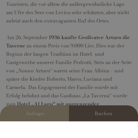
Touristen, die vor allem die außergewöhnliche Lage
am Ufer des Sees von Levico sehr schätzten, aber nicht
zuletzt auch den extravaganten Ruf des Ortes.
Am 26. September
1936 kaufte Großvater Arturo die
Taverne
zu einem Preis von 9.000 Lire. Dies war der
Beginn der langen Tradition im Hotel- und
Gastgewerbe unserer Familie Pedrotti. Stets an der Seite
von „Nonno Arturo“ waren seine Frau Albina – und
später die Kinder Roberto, Marco, Luciana und
Carmela. Das Engagement der Familie wurde mit
Erfolg belohnt und das Gasthaus „La Taverna“ wurde
zum
Hotel „Al Lago“ mit angrenzender
Badeanlage
ausgebaut.
Anfrage
Buchen
Anfang der 70er-Jahre entschloss sich
Roberto
, das
zweitjüngste Kind der Familie, auf dem anliegenden