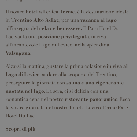
Il nostro
hotel a Levico Terme
, è la destinazione ideale
in
Trentino Alto Adige
, per una
vacanza al lago
all’insegna del
relax e benessere.
Il Parc Hotel Du
Lac vanta una
posizione privilegiata
, in riva
all’incantevole
Lago di Levico
, nella splendida
Valsugana
.
Alzarsi la mattina, gustare la prima colazione
in riva al
Lago di Levico
, andare alla scoperta del Trentino,
proseguire la giornata con
sauna
e una rigenerante
nuotata nel lago
. La sera, ci si delizia con una
romantica cena nel nostro
ristorante panoramico
. Ecco
la vostra giornata nel nostro hotel a Levico Terme Parc
Hotel Du Lac.
Scopri di più