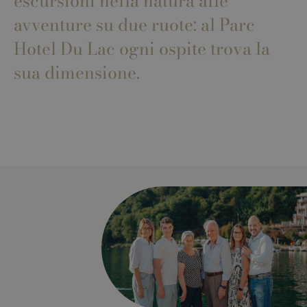
escursioni nella natura alle
avventure su due ruote: al Parc
Hotel Du Lac ogni ospite trova la
sua dimensione.
ago di Levico
Family
Trekking
Bike