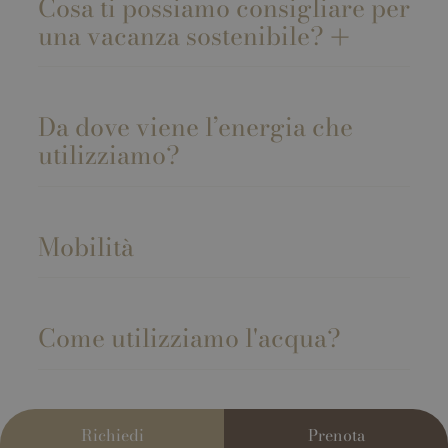
Cosa ti possiamo consigliare per
una vacanza sostenibile?
Da dove viene l’energia che
utilizziamo?
Mobilità
Come utilizziamo l'acqua?
In cucina
Richiedi
Prenota