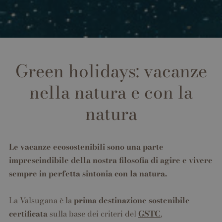
Green holidays: vacanze
nella natura e con la
natura
Le vacanze ecosostenibili sono una parte
imprescindibile della nostra filosofia di agire e vivere
sempre in perfetta sintonia con la natura.
La Valsugana è la
prima destinazione sostenibile
certificata
sulla base dei criteri del
GSTC
,