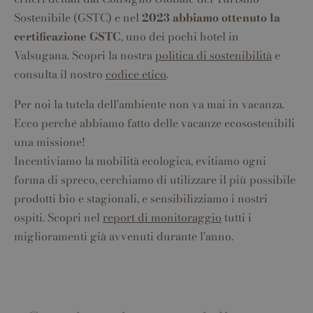
Sostenibile (GSTC) e nel
2023 abbiamo ottenuto la
certificazione GSTC
, uno dei pochi hotel in
Valsugana. Scopri la nostra
politica di sostenibilità
e
consulta il nostro
codice etico
.
Per noi la tutela dell'ambiente non va mai in vacanza.
Ecco perché abbiamo fatto delle vacanze ecosostenibili
una missione!
Incentiviamo la mobilità ecologica, evitiamo ogni
forma di spreco, cerchiamo di utilizzare il più possibile
prodotti bio e stagionali, e sensibilizziamo i nostri
ospiti. Scopri nel
report di monitoraggio
tutti i
miglioramenti già avvenuti durante l'anno.